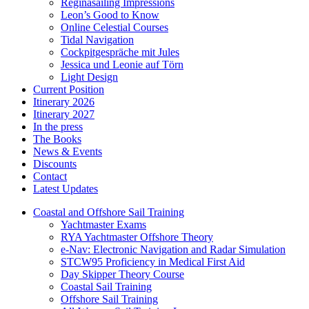
Reginasailing Impressions
Leon’s Good to Know
Online Celestial Courses
Tidal Navigation
Cockpitgespräche mit Jules
Jessica und Leonie auf Törn
Light Design
Current Position
Itinerary 2026
Itinerary 2027
In the press
The Books
News & Events
Discounts
Contact
Latest Updates
Coastal and Offshore Sail Training
Yachtmaster Exams
RYA Yachtmaster Offshore Theory
e-Nav: Electronic Navigation and Radar Simulation
STCW95 Proficiency in Medical First Aid
Day Skipper Theory Course
Coastal Sail Training
Offshore Sail Training