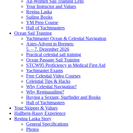
All-Women Sail Training Legs
Your Instructor and Values
Regina Laska
Sailing Books
YM Prep Course
Hall of Yachtmasters
Ocean Sail Training
Yachtmaster Ocean & Celestial Navigation
Astro-Advent in Bremen:
5. – 7. Dezember 2026
Practical celestial sail training
Ocean Passage Sail Training
STCW95 Proficiency in Medical First Aid
Yachtmaster Exams
Free Celestial Video Courses
Celeistial Tips & Hacks
Why Celestial Navigation?
Why Reginasailing?
Buying a Sextant, Starfinder and Books
Hall of Yachtmasters
Your Skipper & Values
Hallberg-Rassy Experience
Regina Laska Story
General Specifications
Photos