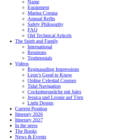
Name
Equipment
Marina Coruna
Annual Refits
Safety Philosophy
FAQ
Old Technical Articels
The Spirit and Family
International
Reunions
Testimonials
Videos
Reginasailing Impressions
Leon’s Good to Know
Online Celestial Courses
Tidal Navigation
Cockpitgespräche mit Jules
Jessica und Leonie auf Törn
Light Design
Current Position
Itinerary 2026
Itinerary 2027
In the press
The Books
News & Events