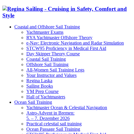
Coastal and Offshore Sail Training
Yachtmaster Exams
RYA Yachtmaster Offshore Theory
e-Nav: Electronic Navigation and Radar Simulation
STCW95 Proficiency in Medical First Aid
Day Skipper Theory Course
Coastal Sail Training
Offshore Sail Training
All-Women Sail Training Legs
Your Instructor and Values
Regina Laska
Sailing Books
YM Prep Course
Hall of Yachtmasters
Ocean Sail Training
Yachtmaster Ocean & Celestial Navigation
Astro-Advent in Bremen:
5. – 7. Dezember 2026
Practical celestial sail training
Ocean Passage Sail Training