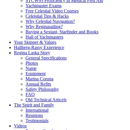
STCW95 Proficiency in Medical First Aid
Yachtmaster Exams
Free Celestial Video Courses
Celeistial Tips & Hacks
Why Celestial Navigation?
Why Reginasailing?
Buying a Sextant, Starfinder and Books
Hall of Yachtmasters
Your Skipper & Values
Hallberg-Rassy Experience
Regina Laska Story
General Specifications
Photos
Name
Equipment
Marina Coruna
Annual Refits
Safety Philosophy
FAQ
Old Technical Articels
The Spirit and Family
International
Reunions
Testimonials
Videos